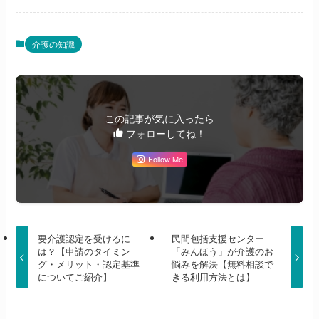
介護の知識
この記事が気に入ったら
フォローしてね！
Follow Me
要介護認定を受けるに
民間包括支援センター
は？【申請のタイミン
「みんほう」が介護のお
グ・メリット・認定基準
悩みを解決【無料相談で
についてご紹介】
きる利用方法とは】