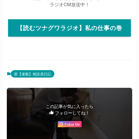
ラジオCM放送中！
【読むツナグワラジオ】私の仕事の巻
新【連載】相談員日記
この記事が気に入ったら
フォローしてね！
Follow Me