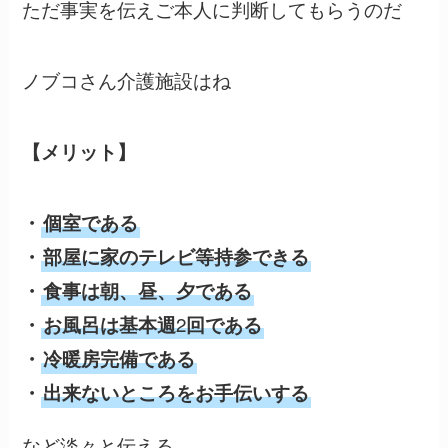
ただ事実を伝えご本人に判断してもらうのだ
ノブコさん介護施設はね
【メリット】
・
個室である
・
部屋に家のテレビ等持参できる
・
食事は朝、昼、夕である
2
・
お風呂は基本週
回である
・
冷暖房完備である
・
出来ないところをお手伝いする
など淡々と伝える