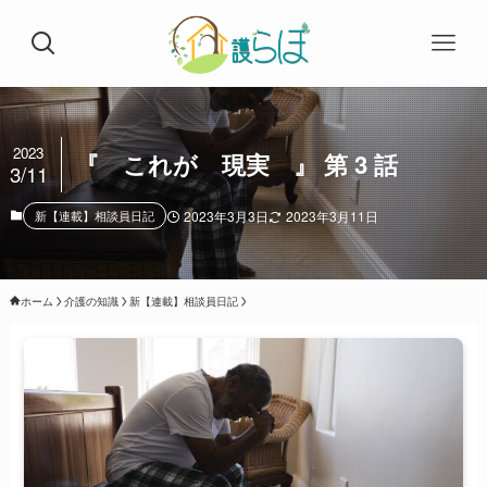
2023
『 これが 現実 』 第 3 話
3/11
新【連載】相談員日記
2023年3月3日
2023年3月11日
ホーム
介護の知識
新【連載】相談員日記