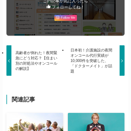
この記事が気に入ったら
フォローしてね！
Follow Me
日本初！介護施設の夜間
高齢者が倒れた！夜間緊
オンコール代行実績が
急にどう対応？【住まい
10,000件を突破した、
別の対処法やオンコール
「ドクターメイト」が話
の解説】
題
関連記事